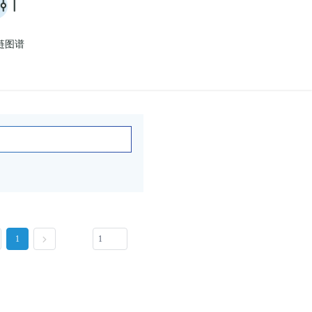
链图谱
1
跳至
页